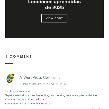
Lecciones aprendidas
de 2025
VIEW POST
1 COMMENT
A WordPress Commenter
SEPTIEMBRE 12, 2024 AT 8:42 PM
Hi, this is a comment.
To get started with moderating, editing, and deleting comments, please visit the
Comments screen in the dashboard.
Commenter avatars come from
Gravatar
.
REPLY
↓